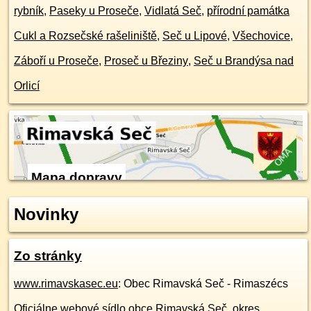
rybník
,
Paseky u Proseče
,
Vidlatá Seč
,
přírodní památka
Cukl a Rozsečské rašeliniště
,
Seč u Lipové
,
Všechovice
,
Záboří u Proseče
,
Proseč u Březiny
,
Seč u Brandýsa nad
Orlicí
Mapa dopravy
Novinky
Zo stránky
www.rimavskasec.eu
: Obec Rimavská Seč - Rimaszécs
Oficiálne webové sídlo obce Rimavská Seč, okres