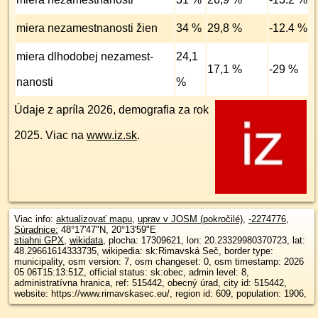
miera nezamest­nanosti žien
34 %
29,8 %
-12.4 %
miera dlhodobej nezamest­
24,1
17,1 %
-29 %
nanosti
%
Údaje z apríla 2026, demografia za rok
2025. Viac na
www.iz.sk
.
Viac info:
aktualizovať mapu
,
uprav v JOSM (pokročilé)
,
-2274776
,
Súradnice:
48°17'47"N
,
20°13'59"E
stiahni GPX
,
wikidata
, plocha: 17309621, lon: 20.23329980370723, lat:
48.29661614333735, wikipedia: sk:Rimavská Seč, border type:
municipality, osm version: 7, osm changeset: 0, osm timestamp: 2026
05 06T15:13:51Z, official status: sk:obec, admin level: 8,
administratívna hranica, ref: 515442, obecný úrad, city id: 515442,
website: https://www.rimavskasec.eu/, region id: 609, population: 1906,