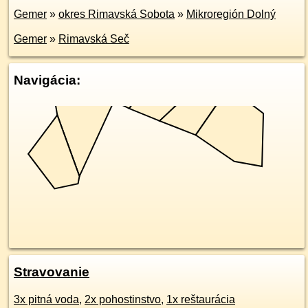
Gemer
»
okres Rimavská Sobota
»
Mikroregión Dolný
Gemer
»
Rimavská Seč
Navigácia:
Stravovanie
3x pitná voda
,
2x pohostinstvo
,
1x reštaurácia