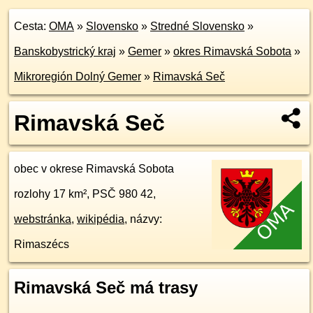
Cesta:
OMA
»
Slovensko
»
Stredné Slovensko
»
Banskobystrický kraj
»
Gemer
»
okres Rimavská Sobota
»
Mikroregión Dolný Gemer
»
Rimavská Seč
Rimavská Seč
obec v okrese Rimavská Sobota
rozlohy 17 km², PSČ 980 42,
webstránka
,
wikipédia
, názvy:
Rimaszécs
Rimavská Seč má trasy