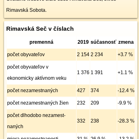
Rimavská Sobota.
Rimavská Seč v číslach
premenná
2019
súčasnosť
zmena
počet obyvateľov
2 154
2 234
+3.7 %
počet obyvateľov v
1 376
1 391
+1.1 %
ekonomicky aktívnom veku
počet nezamest­naných
427
374
-12.4 %
počet nezamest­naných žien
232
209
-9.9 %
počet dlhodobo nezamest­
332
238
-28.3 %
naných
miera nezamest­nanosti
31 %
26,9 %
-13.2 %