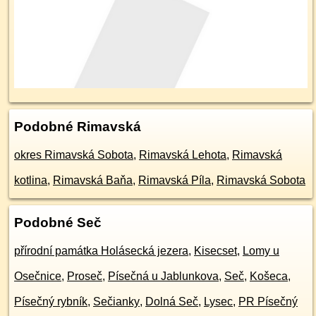
Podobné Rimavská
okres Rimavská Sobota
,
Rimavská Lehota
,
Rimavská
kotlina
,
Rimavská Baňa
,
Rimavská Píla
,
Rimavská Sobota
Podobné Seč
přírodní památka Holásecká jezera
,
Kisecset
,
Lomy u
Osečnice
,
Proseč
,
Písečná u Jablunkova
,
Seč
,
Košeca
,
Písečný rybník
,
Sečianky
,
Dolná Seč
,
Lysec
,
PR Písečný