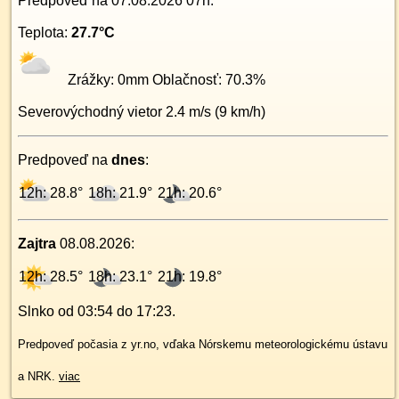
Predpoveď na
07.08.2026 07h
:
Teplota:
27.7
°C
Zrážky:
0
mm Oblačnosť:
70.3
%
Severovýchodný
vietor
2.4
m/s (
9
km/h)
Predpoveď na
dnes
:
12h: 28.8°
18h: 21.9°
21h: 20.6°
Zajtra
08.08.2026
:
12h: 28.5°
18h: 23.1°
21h: 19.8°
Slnko od
03:54
do
17:23
.
Predpoveď počasia z yr.no, vďaka Nórskemu meteorologickému ústavu
a NRK.
viac