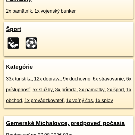
2x pamätník
,
1x vojenský bunker
Šport
Kategórie
33x turistika
,
12x doprava
,
9x duchovno
,
6x stravovanie
,
6x
prístupnosť
,
5x služby
,
3x príroda
,
3x pamiatky
,
2x šport
,
1x
obchod
,
1x prevádzkovateľ
,
1x voľný čas
,
1x splav
Gemerské Michalovce, predpoveď počasia