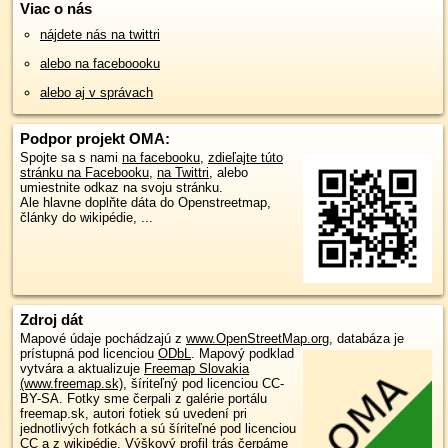
Viac o nás
nájdete nás na twittri
alebo na faceboooku
alebo aj v správach
Podpor projekt OMA:
Spojte sa s nami
na facebooku
,
zdieľajte túto
stránku na Facebooku
,
na Twittri
, alebo
umiestnite odkaz na svoju stránku.
Ale hlavne doplňte dáta do Openstreetmap,
články do wikipédie, ...
Zdroj dát
Mapové údaje pochádzajú z
www.OpenStreetMap.org
, databáza je
prístupná pod licenciou
ODbL
.
Mapový podklad
vytvára a aktualizuje
Freemap Slovakia
(www.freemap.sk)
, šíriteľný pod licenciou CC-
BY-SA. Fotky sme čerpali z galérie portálu
freemap.sk, autori fotiek sú uvedení pri
jednotlivých fotkách a sú šíriteľné pod licenciou
CC a z wikipédie. Výškový profil trás čerpáme